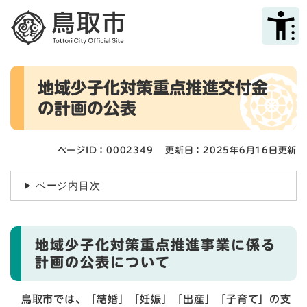
ペ
メニューを飛ばして本文へ
ー
ジ
の
先
本
頭
地域少子化対策重点推進交付金
文
で
の計画の公表
す
。
ページID：0002349
更新日：2025年6月16日更新
ページ内目次
地域少子化対策重点推進事業に係る
計画の公表について
鳥取市では、「結婚」「妊娠」「出産」「子育て」の支