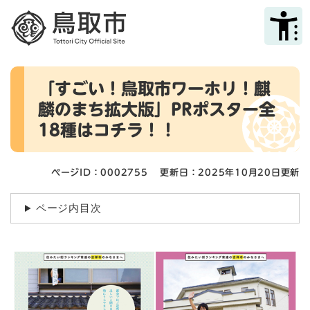
ペ
メニューを飛ばして本文へ
ー
ジ
の
先
本
頭
「すごい！鳥取市ワーホリ！麒
文
で
麟のまち拡大版」PRポスター全
す
。
18種はコチラ！！
ページID：0002755
更新日：2025年10月20日更新
ページ内目次