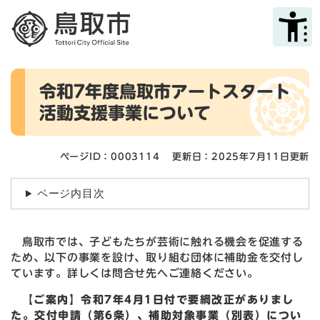
ペ
メニューを飛ばして本文へ
ー
ジ
の
先
本
頭
令和7年度鳥取市アートスタート
文
で
活動支援事業について
す
。
ページID：0003114
更新日：2025年7月11日更新
ページ内目次
鳥取市では、子どもたちが芸術に触れる機会を促進する
ため、以下の事業を設け、取り組む団体に補助金を交付し
ています。詳しくは問合せ先へご連絡ください。
【ご案内】
令和7年4月1日付で要綱改正がありまし
た。交付申請（第6条）、補助対象事業（別表）
につい