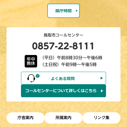
鳥取市コールセンター
0857-22-8111
（平日）午前8時30分～午後6時
年中
無休
（土日祝）午前9時～午後5時
庁舎案内
所属案内
リンク集