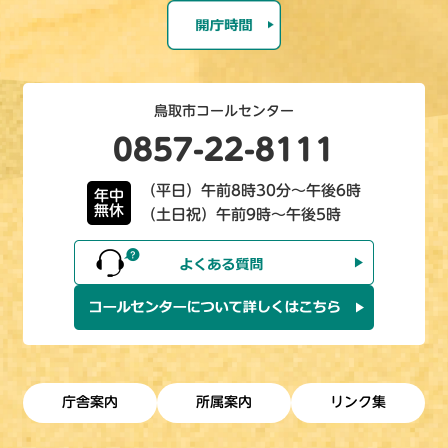
鳥取市コールセンター
0857-22-8111
（平日）午前8時30分～午後6時
年中
無休
（土日祝）午前9時～午後5時
庁舎案内
所属案内
リンク集