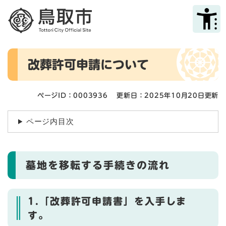
ペ
メニューを飛ばして本文へ
ー
ジ
の
先
本
頭
改葬許可申請について
文
で
す
。
ページID：0003936
更新日：2025年10月20日更新
ページ内目次
墓地を移転する手続きの流れ
1.「改葬許可申請書」を入手しま
す。