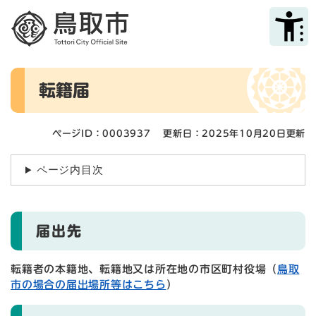
ペ
メニューを飛ばして本文へ
ー
ジ
の
先
本
頭
転籍届
文
で
す
。
ページID：0003937
更新日：2025年10月20日更新
ページ内目次
届出先
転籍者の本籍地、転籍地又は所在地の市区町村役場（
鳥取
市の場合の届出場所等はこちら
）