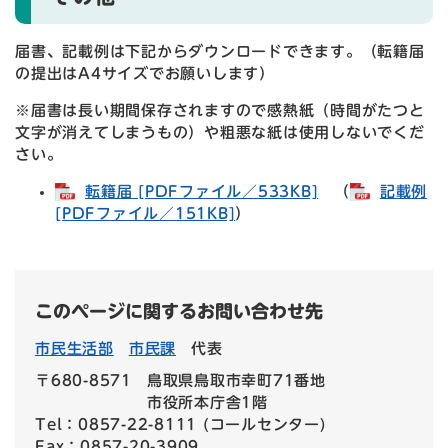
届書、記載例は下記からダウンロードできます。（転籍届
の提出はA4サイズでお願いします）
※届書は長い期間保存されますので感熱紙（時間がたつと
文字が消えてしまうもの）や粗悪な紙は使用しないでくだ
さい。
転籍届 [PDFファイル／533KB]
（
記載例
[PDFファイル／151KB]
）
このページに関するお問い合わせ先
市民生活部
市民課
代表
〒680-8571
鳥取県鳥取市幸町71番地
市役所本庁舎1階
Tel：0857-22-8111 (コールセンター)
Fax：0857-20-3909