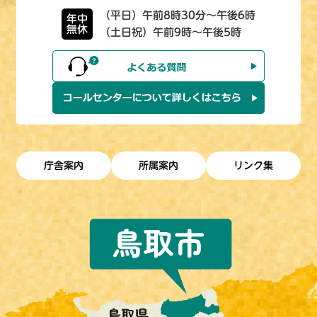
（平日）午前8時30分～午後6時
年中
無休
（土日祝）午前9時～午後5時
庁舎案内
所属案内
リンク集