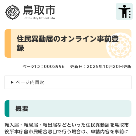
ペ
メニューを飛ばして本文へ
ー
ジ
の
先
本
頭
住民異動届のオンライン事前登
文
で
録
す
。
ページID：0003996
更新日：2025年10月20日更新
ページ内目次
概要
転入届・転居届・転出届などといった住民異動届を鳥取市
役所本庁舎市民総合窓口で行う場合は、申請内容を事前に