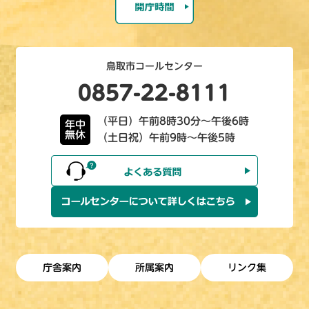
鳥取市コールセンター
0857-22-8111
（平日）午前8時30分～午後6時
年中
無休
（土日祝）午前9時～午後5時
庁舎案内
所属案内
リンク集