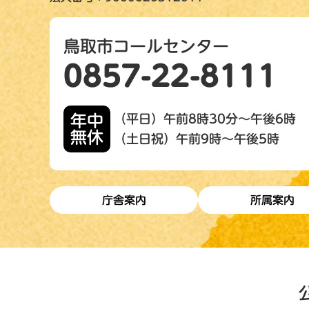
鳥取市コールセンター
0857-22-8111
年中
（平日）午前8時30分～午後6時
無休
（土日祝）午前9時～午後5時
庁舎案内
所属案内