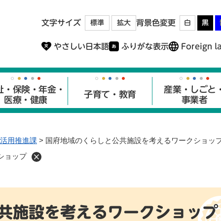
メニューを飛ばして本文へ
文字サイズ
背景色変更
標準
拡大
白
黒
やさしい日本語
ふりがな表示
Foreign l
祉・保険・年金・
産業・しごと
子育て・教育
医療・健康
事業者
活用推進課
>
国府地域のくらしと公共施設を考えるワークショッ
ショップ
共施設を考えるワークショップ