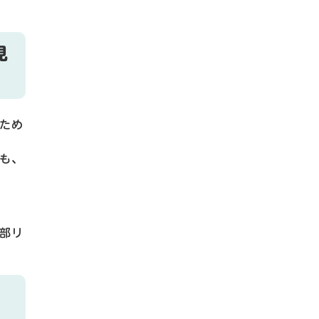
見
ため
も、
部リ