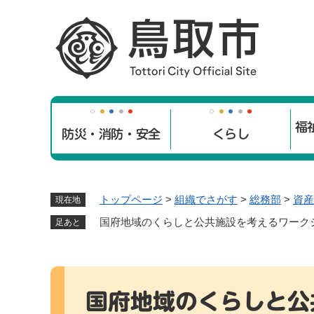
ペ
ー
ジ
の
先
頭
で
福
す
防災・消防・安全
くらし
。
トップページ
>
組織でさがす
>
総務部
>
資産
現在地
国府地域のくらしと公共施設を考えるワーク
足あと
本
文
国府地域のくらしと公