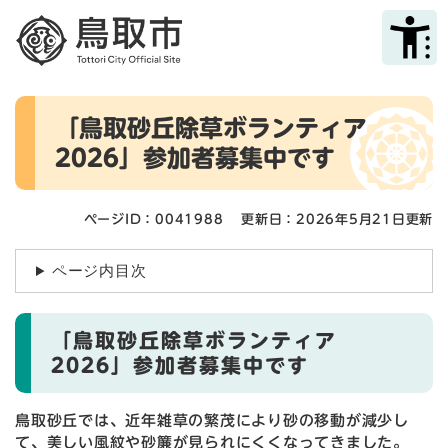
ペ
メニューを飛ばして本文へ
ー
ジ
の
先
本
頭
「鳥取砂丘除草ボランティア
文
で
2026」参加者募集中です
す
。
ページID：0041988
更新日：2026年5月21日更新
ページ内目次
「鳥取砂丘除草ボランティア
2026」参加者募集中です
鳥取砂丘では、近年雑草の繁茂により砂の移動が減少し
て、美しい風紋や砂簾が見られにくくなってきました。