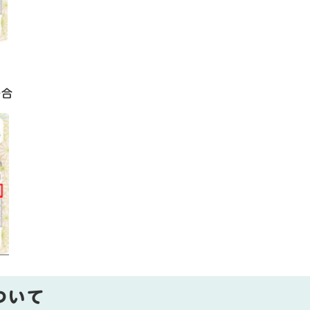
場合
​
ついて