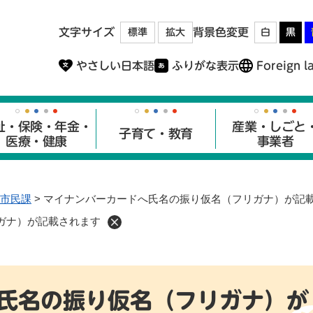
メニューを飛ばして本文へ
文字サイズ
背景色変更
標準
拡大
白
黒
やさしい日本語
ふりがな表示
Foreign l
祉・保険・年金・
産業・しごと
子育て・教育
医療・健康
事業者
市民課
>
マイナンバーカードへ氏名の振り仮名（フリガナ）が記
ガナ）が記載されます
氏名の振り仮名（フリガナ）が