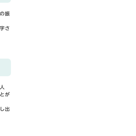
の振
字さ
人
とが
し出