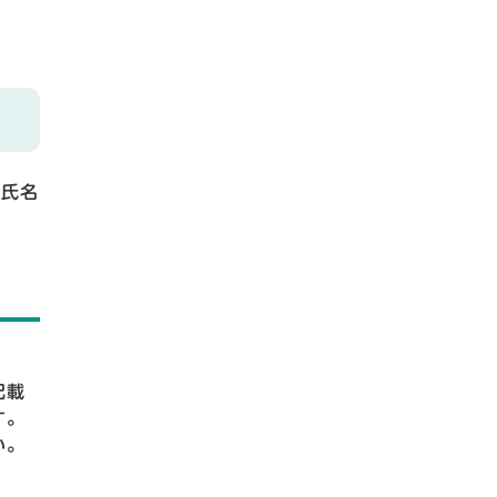
、氏名
記載
す。
い。