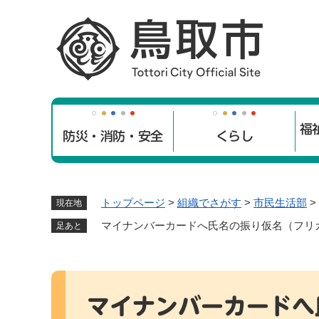
ペ
ー
ジ
の
先
頭
で
福
す
防災・消防・安全
くらし
。
トップページ
>
組織でさがす
>
市民生活部
>
現在地
マイナンバーカードへ氏名の振り仮名（フリ
足あと
本
文
マイナンバーカードへ