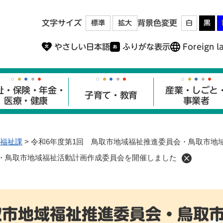
メニューを飛ばして本文へ
文字サイズ
背景色変更
標準
拡大
白
黒
やさしい日本語
ふりがな表示
Foreign l
祉・保険・年金・
産業・しごと
子育て・教育
医療・健康
事業者
福祉課
>
令和6年度第1回 鳥取市地域福祉推進委員会・鳥取市地
会・鳥取市地域福祉活動計画作成委員会を開催しました
取市地域福祉推進委員会・鳥取