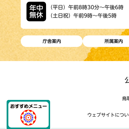
年中
（平日）午前8時30分～午後6時
無休
（土日祝）午前9時～午後5時
庁舎案内
所属案内
鳥
ウェブサイトについ