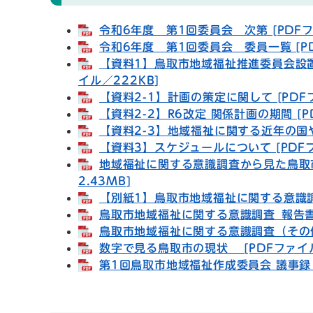
令和6年度 第1回委員会 次第 [PDFフ
令和6年度 第1回委員会 委員一覧 [PD
【資料1】鳥取市地域福祉推進委員会設置
イル／222KB]
【資料2-1】計画の策定に関して [PDF
【資料2-2】R6改定 関係計画の期間 [P
【資料2-3】地域福祉に関する近年の国や
【資料3】スケジュールについて [PDFフ
地域福祉に関する意識調査から見た鳥取市
2.43MB]
【別紙1】鳥取市地域福祉に関する意識調査
鳥取市地域福祉に関する意識調査_報告書 [
鳥取市地域福祉に関する意識調査（その他意
数字で見る鳥取市の現状 [PDFファイル
第1回鳥取市地域福祉作成委員会 議事録 [