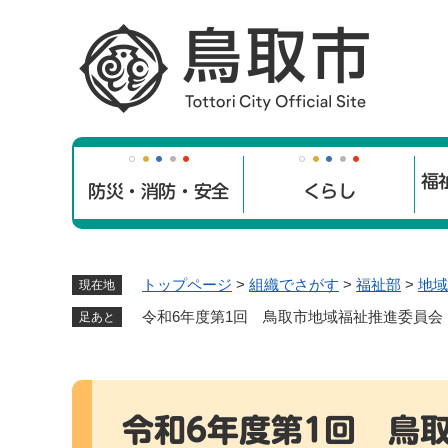
ペ
ー
ジ
の
先
頭
で
福
す
防災・消防・安全
くらし
。
トップページ
>
組織でさがす
>
福祉部
>
地域
現在地
令和6年度第1回 鳥取市地域福祉推進委員
足あと
本
文
令和6年度第1回 鳥