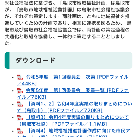
※社会福祉法に基づき、「鳥取市地域福祉計画」は鳥取市
が、「鳥取市地域福祉活動計画」は鳥取市社会福祉協議会
が、それぞれ策定します。両計画は、ともに地域福祉を推
進していくための計画であり、相互に連携を図るため、 鳥
取市及び鳥取市社会福祉協議会では、両計画の策定過程の
共通化と取組を協働し、一体的に策定することとしまし
た。
ダウンロード
令和5年度 第1回委員会 次第 [PDFファイル
／44KB]
令和5年度 第1回委員会 委員一覧 [PDFファ
イル／76KB]
【資料1、2】令和4年度実績の取りまとめについ
て（鳥取市） [PDFファイル／720KB]
【資料3】令和4年度実績の取りまとめについて
（鳥取市社協） [PDFファイル／1.1MB]
【資料4】地域福祉推進計画作成に向けた市民ア