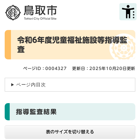
ペ
メニューを飛ばして本文へ
ー
ジ
の
先
本
頭
令和6年度児童福祉施設等指導監
文
で
査
す
。
ページID：0004327
更新日：2025年10月20日更新
ページ内目次
指導監査結果
表のサイズを切り替える