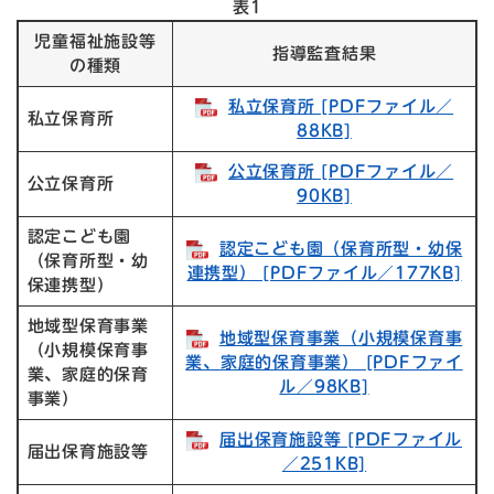
表1
児童福祉施設等
指導監査結果
の種類
私立保育所 [PDFファイル／
私立保育所
88KB]
公立保育所​ [PDFファイル／
公立保育所
90KB]
認定こども園
認定こども園（保育所型・幼保
（保育所型・幼
連携型） [PDFファイル／177KB]
保連携型）
地域型保育事業
地域型保育事業（小規模保育事
（小規模保育事
業、家庭的保育事業） [PDFファイ
業、家庭的保育
ル／98KB]
事業）
届出保育施設等​ [PDFファイル
届出保育施設等
／251KB]