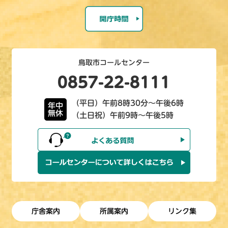
鳥取市コールセンター
0857-22-8111
（平日）午前8時30分～午後6時
年中
無休
（土日祝）午前9時～午後5時
庁舎案内
所属案内
リンク集