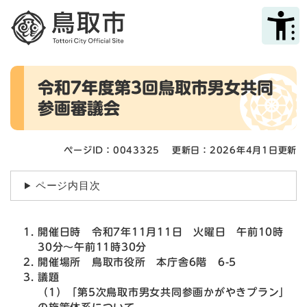
ペ
メニューを飛ばして本文へ
ー
ジ
の
先
本
頭
令和7年度第3回鳥取市男女共同
文
で
参画審議会
す
。
ページID：0043325
更新日：2026年4月1日更新
ページ内目次
開催日時 令和7年11月11日 火曜日 午前10時
30分～午前11時30分
開催場所 鳥取市役所 本庁舎6階 6-5
議題
（1）「第5次鳥取市男女共同参画かがやきプラン」