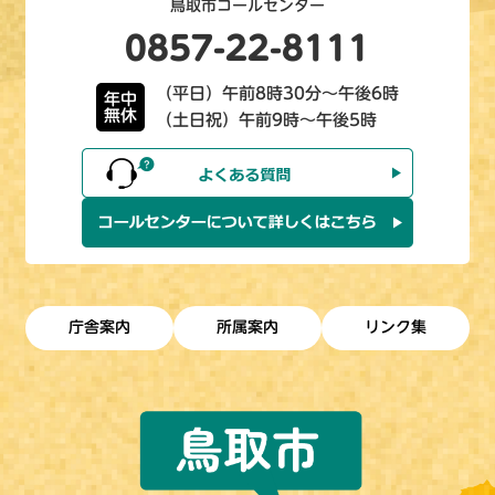
鳥取市コールセンター
0857-22-8111
（平日）午前8時30分～午後6時
年中
無休
（土日祝）午前9時～午後5時
庁舎案内
所属案内
リンク集