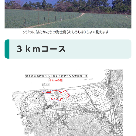
３ｋｍコース