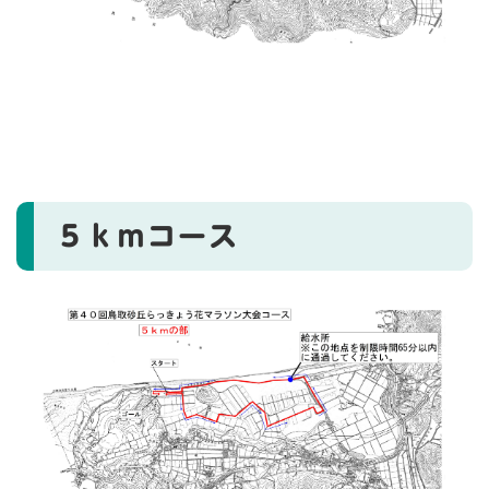
５ｋｍコース