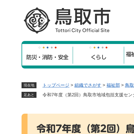
ペ
ー
ジ
の
先
頭
で
福
す
防災・消防・安全
くらし
。
トップページ
>
組織でさがす
>
福祉部
>
鳥取
現在地
令和7年度（第2回）鳥取市地域包括支援セン
足あと
本
文
令和7年度（第2回）