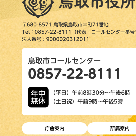
〒680-8571 鳥取県鳥取市幸町71番地
Tel：0857-22-8111（代表／コールセンター番
法人番号：9000020312011
鳥取市コールセンター
0857-22-8111
年中
（平日）午前8時30分～午後6時
無休
（土日祝）午前9時～午後5時
庁舎案内
所属案内