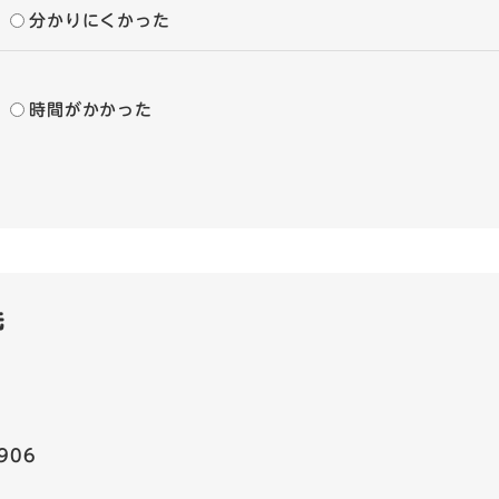
分かりにくかった
時間がかかった
先
906