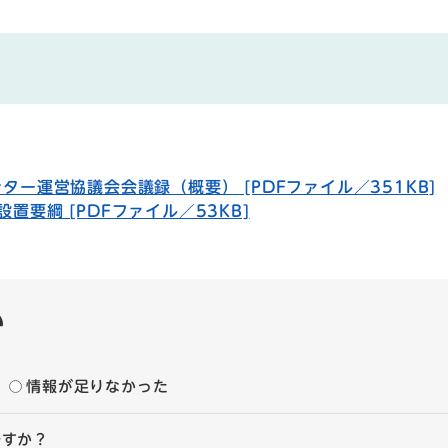
ー運営協議会会議録（概要） [PDFファイル／351KB]
要綱 [PDFファイル／53KB]
い
情報が足りなかった
ですか？