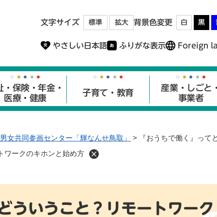
メニューを飛ばして本文へ
文字サイズ
背景色変更
標準
拡大
白
黒
やさしい日本語
ふりがな表示
Foreign l
祉・保険・年金・
産業・しごと
子育て・教育
医療・健康
事業者
男女共同参画センター「輝なんせ鳥取」
>
『おうちで働く』って
トワークのキホンと始め方
どういうこと？リモートワーク