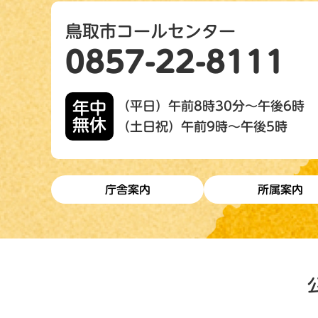
鳥取市コールセンター
0857-22-8111
年中
（平日）午前8時30分～午後6時
無休
（土日祝）午前9時～午後5時
庁舎案内
所属案内