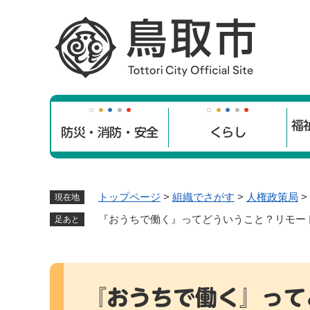
ペ
ー
ジ
の
先
頭
で
福
す
防災・消防・安全
くらし
。
トップページ
>
組織でさがす
>
人権政策局
>
現在地
『おうちで働く』ってどういうこと？リモー
足あと
本
文
『おうちで働く』って