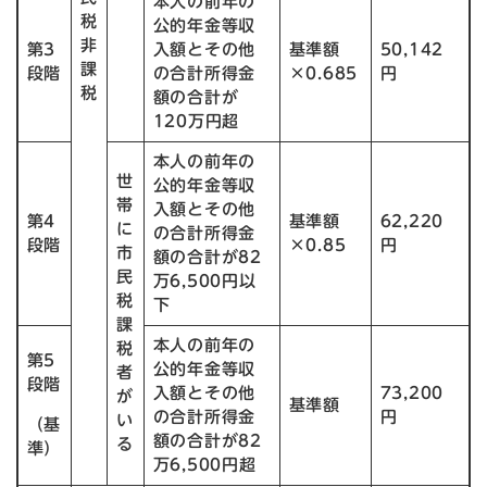
本人の前年の
税
公的年金等収
非
第3
入額とその他
基準額
50,142
課
段階
の合計所得金
×0.685
円
税
額の合計が
120万円超
本人の前年の
世
公的年金等収
帯
入額とその他
第4
基準額
62,220
に
の合計所得金
段階
×0.85
円
市
額の合計が82
民
万6,500円以
税
下
課
本人の前年の
税
第5
公的年金等収
者
段階
入額とその他
73,200
が
基準額
の合計所得金
円
い
（基
額の合計が82
る
準）
万6,500円超