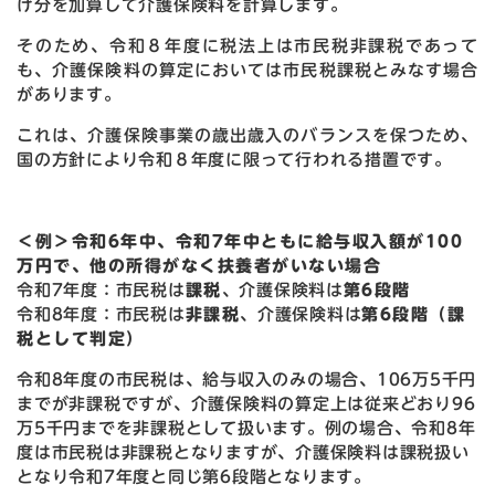
げ分を加算して介護保険料を計算します。
そのため、令和８年度に税法上は市民税非課税であって
も、介護保険料の算定においては市民税課税とみなす場合
があります。
これは、介護保険事業の歳出歳入のバランスを保つため、
国の方針により令和８年度に限って行われる措置です。
＜例＞令和6年中、令和7年中ともに給与収入額が100
万円で、他の所得がなく扶養者がいない場合
令和7年度：市民税は
課税
、介護保険料は
第6段階
令和8年度：市民税は
非課税
、介護保険料は
第6段階（
課
税として判定
）
令和8年度の市民税は、給与収入のみの場合、106万5千円
までが非課税ですが、介護保険料の算定上は従来どおり96
万5千円までを非課税として扱います。例の場合、令和8年
度は市民税は非課税となりますが、介護保険料は課税扱い
となり令和7年度と同じ第6段階となります。