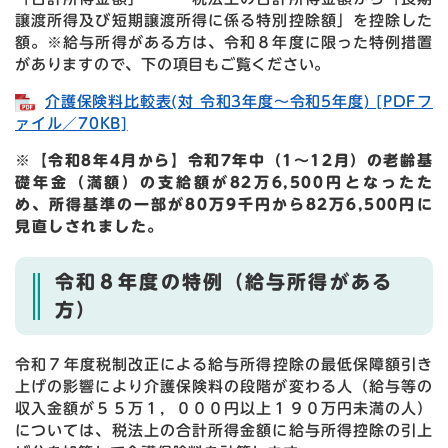
譲渡所得及び短期譲渡所得に係る特別控除額」を控除した
額。※給与所得がある方は、令和８年度に限った特例措置
がありますので、下の項目もご覧ください。
介護保険料比較表(対 令和3年度～令和5年度) [PDFフ
ァイル／70KB]
※【令和8年4月から】令和7年中（1～12月）の老齢基
礎年金（満額）の支給額が82万6,500円​となったた
め、所得基準の一部が80万9千円から82万6,500円​​に
見直しされました。
令和８年度の特例（給与所得がある
方）
令和７年度税制改正による給与所得控除の最低保障額引き
上げの影響により介護保険料の段階が変わる人（給与等の
収入金額が５５万１，０００円以上１９０万円未満の人）
については、税法上の合計所得金額に給与所得控除の引上