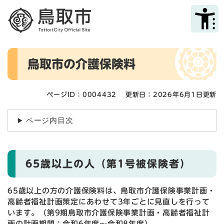
ペ
メニューを飛ばして本文へ
ー
ジ
の
先
本
頭
鳥取市の介護保険料
文
で
す
。
ページID：0004432
更新日：2026年6月1日更新
ページ内目次
65歳以上の人（第1号被保険者）
65歳以上の方の介護保険料は、鳥取市介護保険事業計画・
高齢者福祉計画策定にあわせて3年ごとに見直しを行って
います。（第9期鳥取市介護保険事業計画・高齢者福祉計
画の計画期間：令和6年度～令和8年度）