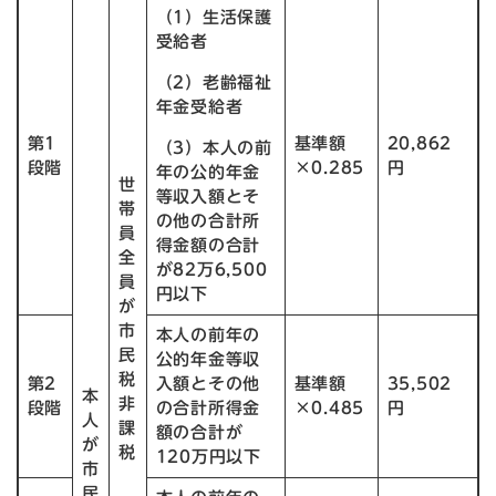
（1）生活保護
受給者
（2）老齢福祉
年金受給者
第1
基準額
20,862
（3）本人の前
段階
×0.285
円
年の公的年金
世
等収入額とそ
帯
の他の合計所
員
得金額の合計
全
が82万6,500
員
円以下
が
市
本人の前年の
民
公的年金等収
税
第2
入額とその他
基準額
35,502
本
非
段階
の合計所得金
×0.485
円
人
課
額の合計が
が
税
120万円以下
市
民