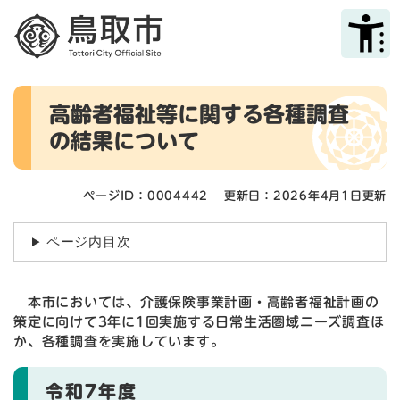
ペ
メニューを飛ばして本文へ
ー
ジ
の
先
本
頭
高齢者福祉等に関する各種調査
文
で
の結果について
す
。
ページID：0004442
更新日：2026年4月1日更新
ページ内目次
本市においては、介護保険事業計画・高齢者福祉計画の
策定に向けて3年に1回実施する日常生活圏域ニーズ調査ほ
か、各種調査を実施しています。
令和7年度