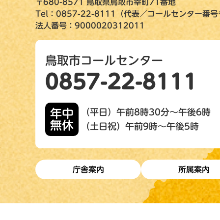
〒680-8571 鳥取県鳥取市幸町71番地
Tel：0857-22-8111（代表／コールセンター番
法人番号：9000020312011
鳥取市コールセンター
0857-22-8111
年中
（平日）午前8時30分～午後6時
無休
（土日祝）午前9時～午後5時
庁舎案内
所属案内