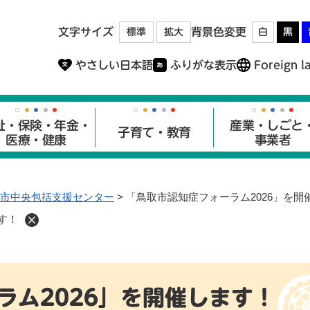
メニューを飛ばして本文へ
文字サイズ
背景色変更
標準
拡大
白
黒
やさしい日本語
ふりがな表示
Foreign l
祉・保険・年金・
産業・しごと
子育て・教育
医療・健康
事業者
市中央包括支援センター
>
「鳥取市認知症フォーラム2026」を開
す！
ラム2026」を開催します！