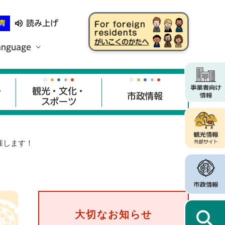
読み上げ
青
anguage
・
観光・文化・
市政情報
スポーツ
催します！
大切なお知らせ