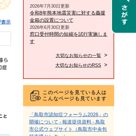
2026年7月30日更新
令和8年熊本地震災害に対する義援
金箱の設置について
ジ表示
2026年6月30日更新
窓口受付時間の短縮を試行実施しま
す
大切なお知らせの一覧
暮ら
大切なお知らせのRSS
知症
このページを見ている人は
こんなページも見ています
「鳥取市認知症フォーラム2026」の
こと
開催について - 報道提供資料 - 鳥取
市公式ウェブサイト（鳥取市中央包