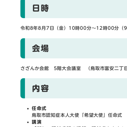
日時
令和8年8月7日（金）10時00分〜12時00分（
会場
さざんか会館 5階大会議室 （鳥取市富安二丁目1
内容
任命式
鳥取市認知症本人大使「希望大使」任命式
講演