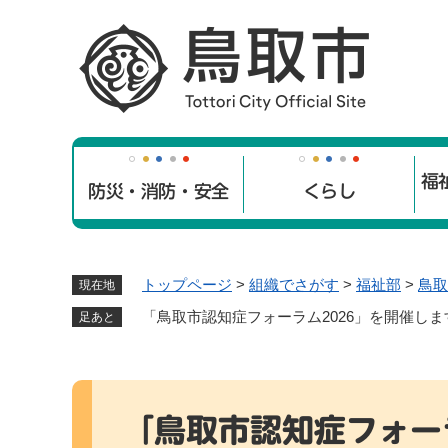
ペ
ー
ジ
の
先
頭
で
福
す
防災・消防・安全
くらし
。
トップページ
>
組織でさがす
>
福祉部
>
鳥取
現在地
「鳥取市認知症フォーラム2026」を開催しま
足あと
本
文
「鳥取市認知症フォー