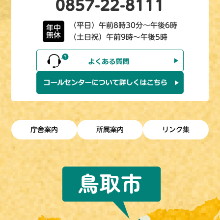
0857-22-8111
（平日）午前8時30分～午後6時
年中
無休
（土日祝）午前9時～午後5時
庁舎案内
所属案内
リンク集