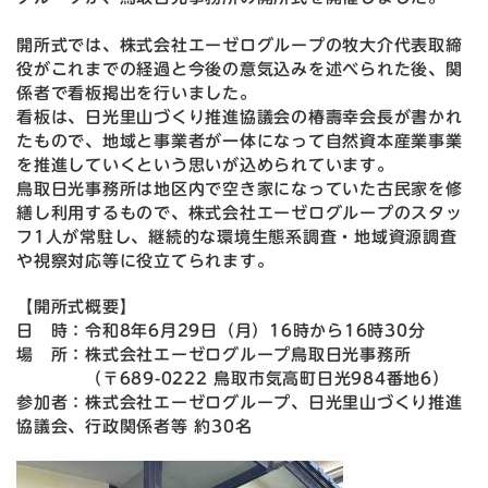
開所式では、株式会社エーゼログループの牧大介代表取締
役がこれまでの経過と今後の意気込みを述べられた後、関
係者で看板掲出を行いました。
看板は、日光里山づくり推進協議会の椿壽幸会長が書かれ
たもので、地域と事業者が一体になって自然資本産業事業
を推進していくという思いが込められています。
鳥取日光事務所は地区内で空き家になっていた古民家を修
繕し利用するもので、株式会社エーゼログループのスタッ
フ1人が常駐し、継続的な環境生態系調査・地域資源調査
や視察対応等に役立てられます。
【開所式概要】
日 時：令和8年6月29日（月）16時から16時30分
場 所：株式会社エーゼログループ鳥取日光事務所
（〒689-0222 鳥取市気高町日光984番地6）
参加者：株式会社エーゼログループ、日光里山づくり推進
協議会、行政関係者等 約30名