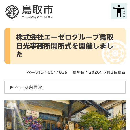
ペ
メニューを飛ばして本文へ
ー
ジ
の
先
本
頭
株式会社エーゼログループ鳥取
文
で
日光事務所開所式を開催しまし
す
。
た
ページID：0044835
更新日：2026年7月3日更新
ページ内目次