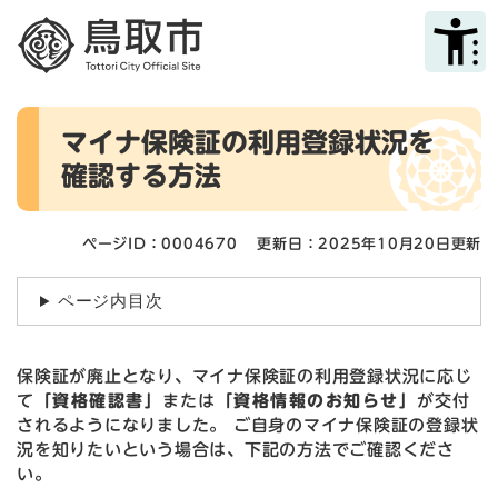
ペ
メニューを飛ばして本文へ
ー
ジ
の
先
本
頭
マイナ保険証の利用登録状況を
文
で
確認する方法
す
。
ページID：0004670
更新日：2025年10月20日更新
ページ内目次
保険証が廃止となり、マイナ保険証の利用登録状況に応じ
て
「資格確認書」
または
「資格情報のお知らせ」
が交付
されるようになりました。 ご自身のマイナ保険証の登録状
況を知りたいという場合は、下記の方法でご確認くださ
い。