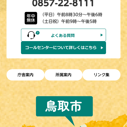
0857-22-8111
（平日）午前8時30分～午後6時
年中
無休
（土日祝）午前9時～午後5時
庁舎案内
所属案内
リンク集