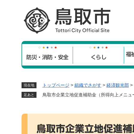
ペ
ー
ジ
の
先
頭
で
福
す
防災・消防・安全
くらし
。
トップページ
>
組織でさがす
>
経済観光部
>
現在地
鳥取市企業立地促進補助金（所得向上メニュ
足あと
本
文
鳥取市企業立地促進補