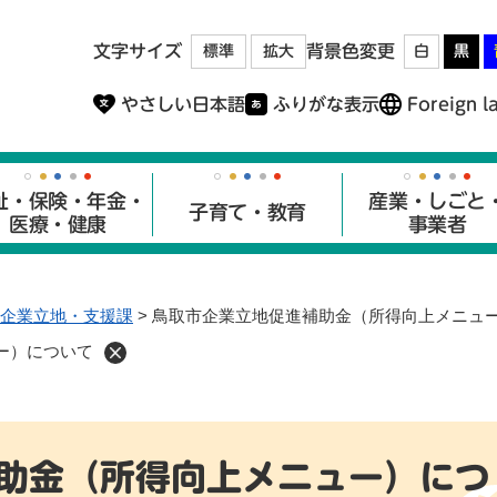
メニューを飛ばして本文へ
文字サイズ
背景色変更
標準
拡大
白
黒
やさしい日本語
ふりがな表示
Foreign l
祉・保険・年金・
産業・しごと
子育て・教育
医療・健康
事業者
企業立地・支援課
>
鳥取市企業立地促進補助金（所得向上メニュ
ー）について
助金（所得向上メニュー）につ