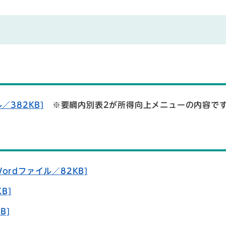
／382KB]
※要綱内別表2が所得向上メニューの内容で
rdファイル／82KB]
B]
B]