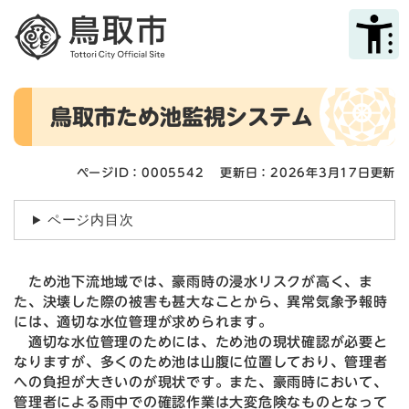
ペ
メニューを飛ばして本文へ
ー
ジ
の
先
本
頭
鳥取市ため池監視システム
文
で
す
。
ページID：0005542
更新日：2026年3月17日更新
ページ内目次
ため池下流地域では、豪雨時の浸水リスクが高く、ま
た、決壊した際の被害も甚大なことから、異常気象予報時
には、適切な水位管理が求められます。
適切な水位管理のためには、ため池の現状確認が必要と
なりますが、多くのため池は山腹に位置しており、管理者
への負担が大きいのが現状です。また、豪雨時において、
管理者による雨中での確認作業は大変危険なものとなって