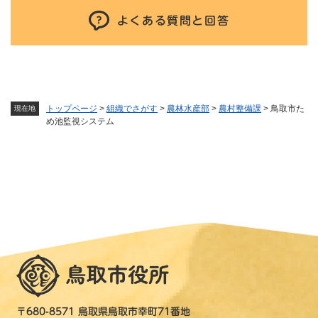
よくある質問と回答
トップページ
>
組織でさがす
>
農林水産部
>
農村整備課
>
鳥取市た
現在地
め池監視システム
〒680-8571 鳥取県鳥取市幸町71番地