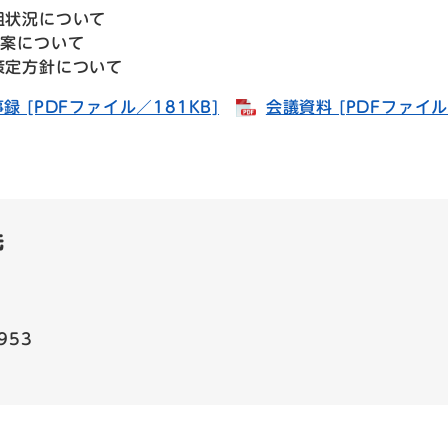
組状況について
画案について
策定方針について
録 [PDFファイル／181KB]
会議資料 [PDFファイ
先
953