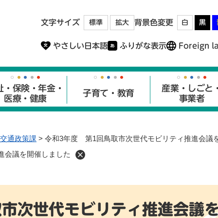
メニューを飛ばして本文へ
文字サイズ
背景色変更
標準
拡大
白
黒
やさしい日本語
ふりがな表示
Foreign l
祉・保険・年金・
産業・しごと
子育て・教育
医療・健康
事業者
交通政策課
>
令和3年度 第1回鳥取市次世代モビリティ推進会議
進会議を開催しました
取市次世代モビリティ推進会議