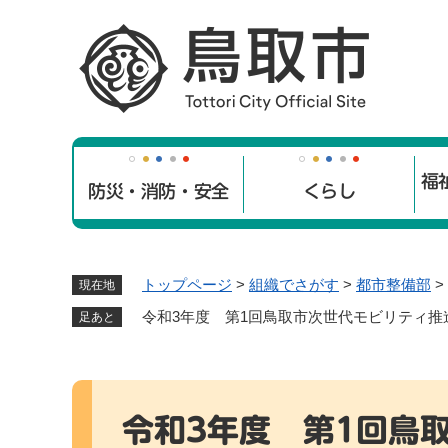
ペ
ー
ジ
の
先
頭
で
福
す
防災・消防・安全
くらし
。
トップページ
>
組織でさがす
>
都市整備部
>
現在地
令和3年度 第1回鳥取市次世代モビリティ推
足あと
本
文
令和3年度 第1回鳥