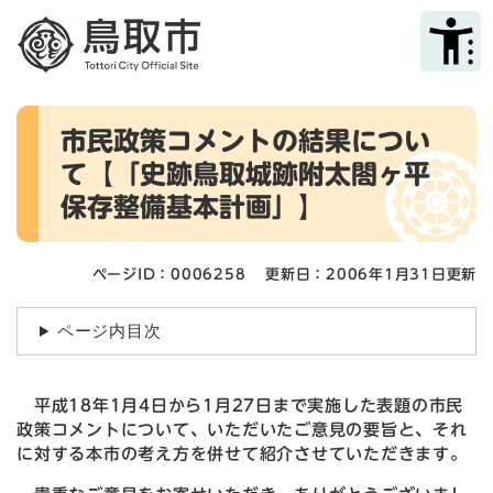
ペ
メニューを飛ばして本文へ
ー
ジ
の
先
本
頭
市民政策コメントの結果につい
文
で
て【「史跡鳥取城跡附太閤ヶ平
す
。
保存整備基本計画」】
ページID：0006258
更新日：2006年1月31日更新
ページ内目次
平成18年1月4日から1月27日まで実施した表題の市民
政策コメントについて、いただいたご意見の要旨と、それ
に対する本市の考え方を併せて紹介させていただきます。