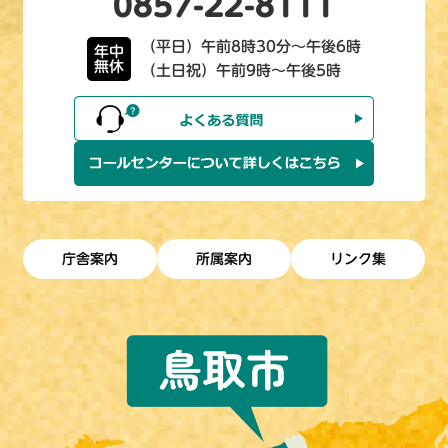
0857-22-8111
（平日）午前8時30分～午後6時
年中
無休
（土日祝）午前9時～午後5時
庁舎案内
所属案内
リンク集