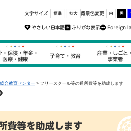
メニューを飛ばして本文へ
文字サイズ
背景色変更
標準
拡大
白
黒
やさしい日本語
ふりがな表示
Foreign l
祉・保険・年金・
産業・しごと
子育て・教育
医療・健康
事業者
総合教育センター
>
フリースクール等の通所費等を助成します
所費等を助成します