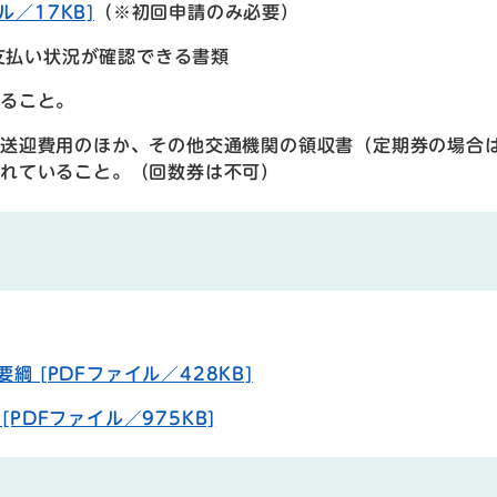
／17KB]
（※初回申請のみ必要）
支払い状況が確認できる書類
いること。
の送迎費用のほか、その他交通機関の領収書（定期券の場合
れていること。（回数券は不可）
 [PDFファイル／428KB]
PDFファイル／975KB]