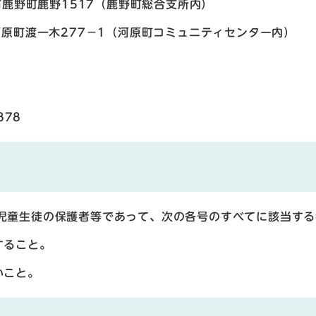
鹿野町鹿野1517（鹿野町総合支所内）
原町渡一木277－1（河原町コミュニティセンター内）
878
児童生徒の保護者等であって、次の各号のすべてに該当する
すること。
いこと。