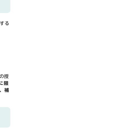
する
の授
に限
、補