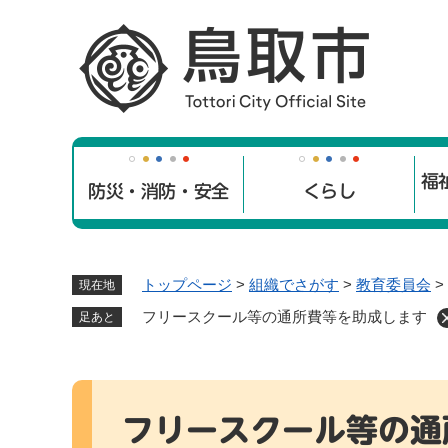
ペ
ー
ジ
の
先
頭
で
福
す
防災・消防・安全
くらし
。
トップページ
>
組織でさがす
>
教育委員会
>
現在地
フリースクール等の通所費等を助成します
足あと
本
文
フリースクール等の通