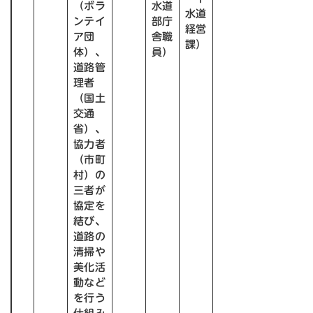
（ボラ
水道
水道
ンテイ
部庁
経営
ア団
舎職
課）
体）、
員）
道路管
理者
（国土
交通
省）、
協力者
（市町
村）の
三者が
協定を
結び、
道路の
清掃や
美化活
動など
を行う