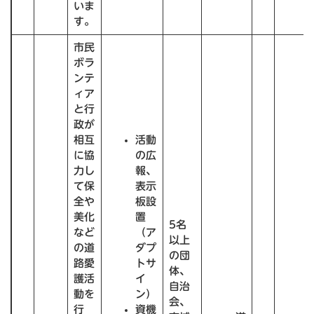
いま
す。
市民
ボラ
ンテ
ィア
と行
政が
相互
活動
に協
の広
力し
報、
て保
表示
全や
板設
美化
置
5名
など
（ア
以上
の道
ダプ
の団
路愛
トサ
体、
護活
イ
自治
動を
ン）
会、
行
資機