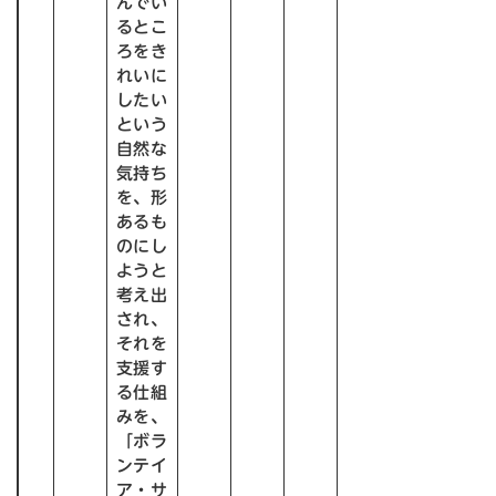
んでい
るとこ
ろをき
れいに
したい
という
自然な
気持ち
を、形
あるも
のにし
ようと
考え出
され、
それを
支援す
る仕組
みを、
「ボラ
ンテイ
ア・サ