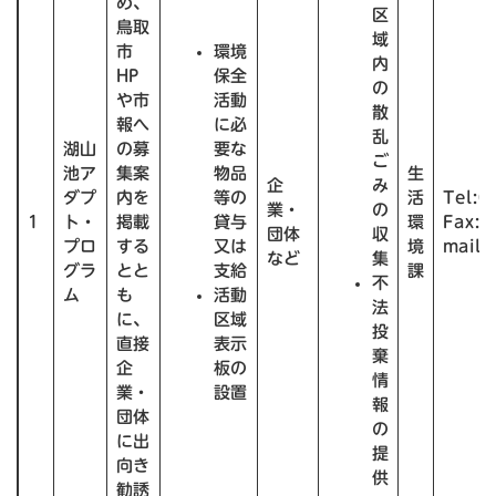
め、
区
鳥取
域
市
環境
内
HP
保全
の
や市
活動
散
報へ
に必
乱
湖山
の募
要な
ご
池ア
集案
物品
生
企
み
ダプ
内を
等の
活
Tel:0
業・
の
1
ト・
掲載
貸与
環
Fax:0
団体
収
プロ
する
又は
境
mail:
など
集
グラ
とと
支給
課
不
ム
も
活動
法
に、
区域
投
直接
表示
棄
企
板の
情
業・
設置
報
団体
の
に出
提
向き
供
勧誘