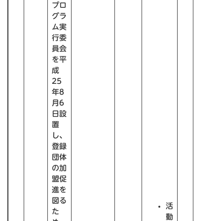
プロ
グラ
ム実
行委
員会
を平
成
25
年8
月6
日設
置
し、
登録
団体
の加
盟促
進を
図る
活
た
動