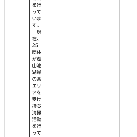
を行
って
いま
す。
現
在、
25
団体
が湖
山池
湖岸
の各
エリ
アを
受け
持ち
清掃
活動
を行
って