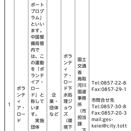
ポート
プログ
ラム」
といい
ます。
中国整
備局管
内で
は、こ
ボラ
国土
の運動
ンテ
交通
を「ボ
ィ
省
ランテ
ア・
鳥取
イア・
ロー
Tel:0857-22-84
河川
ボラ
ロー
ド下
Fax:0857-29-18
国道
ンテ
ド」と
企
水処
事務
市問合せ先
ィ
称して
業・
理ジ
1
所
Tel:0857-30-83
ア・
いま
団体
ョウ
（市
Fax:0857-20-33
ロー
す。
など
ズ
担当
mail:ges-
ド
実施
（環
課
keiei@city.tottor
団体
境下
下