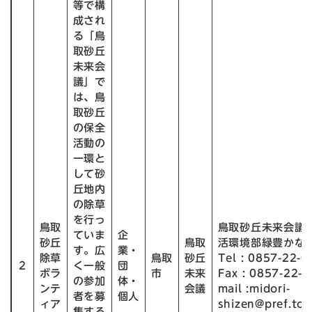
等で構
成され
る「鳥
取砂丘
未来会
議」で
は、鳥
取砂丘
の保全
活動の
一環と
して砂
丘地内
の除草
を行っ
鳥取
鳥取砂丘未来会議
ていま
企
砂丘
鳥取
活環境部緑豊かな
す。広
業・
除草
鳥取
砂丘
Tel : 0857-22-
2
く一般
団
ボラ
市
未来
Fax : 0857-22-
の参加
体・
ンテ
会議
mail :midori-
者を募
個人
ィア
shizen@pref.tott
集する