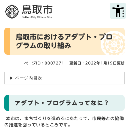
ペ
メニューを飛ばして本文へ
ー
ジ
の
先
本
頭
鳥取市におけるアダプト・プロ
文
で
グラムの取り組み
す
。
ページID：0007271
更新日：2022年1月19日更新
ページ内目次
アダプト・プログラムってなに？
本市は、まちづくりを進めるにあたって、市民等との協働
の推進を図っているところです。