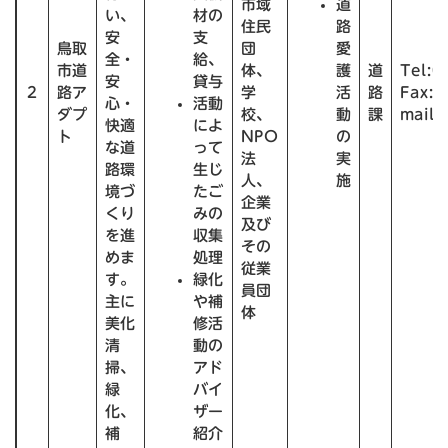
市域
道
い、
材の
住民
路
安
支
鳥取
団
愛
全・
給、
市道
体、
護
道
Tel:0
安
貸与
2
路ア
学
活
路
Fax:0
心・
活動
ダプ
校、
動
課
mail:
快適
によ
ト
NPO
の
な道
って
法
実
路環
生じ
人、
施
境づ
たご
企業
くり
みの
及び
を進
収集
その
めま
処理
従業
す。
緑化
員団
主に
や補
体
美化
修活
清
動の
掃、
アド
緑
バイ
化、
ザー
補
紹介