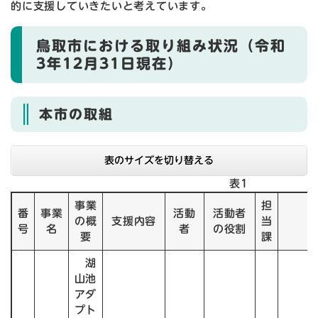
的に支援していきたいと考えています。
鳥取市における取り組み状況（令和
3年12月31日現在）
本市の取組
表のサイズを切り替える
表1
事業
担
番
事業
活動
活動者
の概
支援内容
当
号
名
者
の役割
要
課
湖
山池
アダ
プト