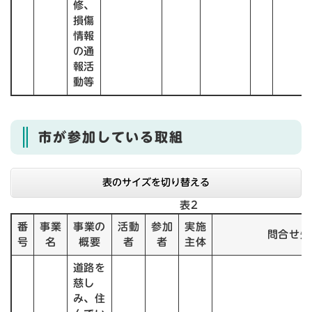
修、
損傷
情報
の通
報活
動等
市が参加している取組
表のサイズを切り替える
表2
番
事業
事業の
活動
参加
実施
問合せ先
号
名
概要
者
者
主体
道路を
慈し
み、住