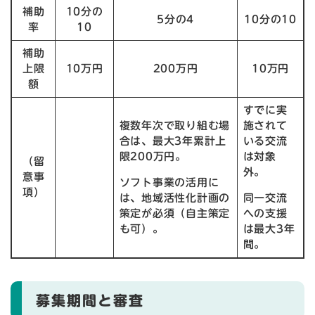
補助
10分の
5分の4
10分の10
率
10
補助
上限
10万円
200万円
10万円
額
すでに実
複数年次で取り組む場
施されて
合は、最大3年累計上
いる交流
限200万円。
は対象
（留
外。
意事
ソフト事業の活用に
項）
は、地域活性化計画の
同一交流
策定が必須（自主策定
への支援
も可）。
は最大3年
間。
募集期間と審査