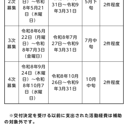
2次
日）～令和
5月下
31日～令和9
2件程度
募集
8年5月21
旬
年3月31日
日（木曜
日）
令和8年6月
22日（月曜
令和8年7月
3次
7月中
日）～令和
27日～令和9
2件程度
募集
旬
8年7月3日
年3月31日
（金曜日）
令和8年9月
24日（木曜
令和8年10月
4次
日）～令和
10月
26日～令和9
2件程度
募集
8年10月7
中旬
年3月31日
日（水曜
日）
※交付決定を受ける以前に支出された活動経費は補助
の対象外です。