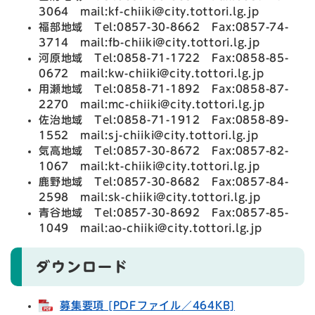
3064 mail:kf-chiiki@city.tottori.lg.jp
福部地域 Tel:0857-30-8662 Fax:0857-74-
3714 mail:fb-chiiki@city.tottori.lg.jp
河原地域 Tel:0858-71-1722 Fax:0858-85-
0672 mail:kw-chiiki@city.tottori.lg.jp
用瀬地域 Tel:0858-71-1892 Fax:0858-87-
2270 mail:mc-chiiki@city.tottori.lg.jp
佐治地域 Tel:0858-71-1912 Fax:0858-89-
1552 mail:sj-chiiki@city.tottori.lg.jp
気高地域 Tel:0857-30-8672 Fax:0857-82-
1067 mail:kt-chiiki@city.tottori.lg.jp
鹿野地域 Tel:0857-30-8682 Fax:0857-84-
2598 mail:sk-chiiki@city.tottori.lg.jp
青谷地域 Tel:0857-30-8692 Fax:0857-85-
1049 mail:ao-chiiki@city.tottori.lg.jp
ダウンロード
募集要項 [PDFファイル／464KB]