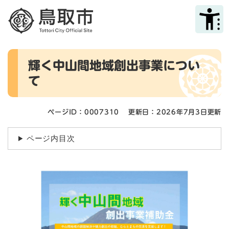
ペ
メニューを飛ばして本文へ
ー
ジ
の
先
本
頭
輝く中山間地域創出事業につい
文
で
て
す
。
ページID：0007310
更新日：2026年7月3日更新
ページ内目次