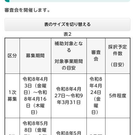
審査会を開催します。
表のサイズを切り替える
表2
補助対象とな
採択予定
る
審査
件数
区分
募集期間
会
対象事業期間
（目安）
の目安
令和8年4月
令和8
3日（金曜
年4月
令和8年4月
1次
日）～令和
24日
27日～令和9
5件程度
募集
8年4月16
（金
年3月31日
日（木曜
曜
日）
日）
令和8年5月
8日（金曜
令和8年5月