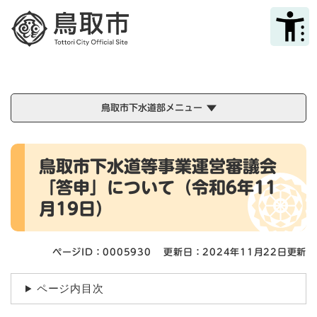
ペ
メニューを飛ばして本文へ
ー
ジ
の
先
頭
で
鳥取市下水道部メニュー
す
。
本
鳥取市下水道等事業運営審議会
文
「答申」について（令和6年11
月19日）
ページID：0005930
更新日：2024年11月22日更新
ページ内目次