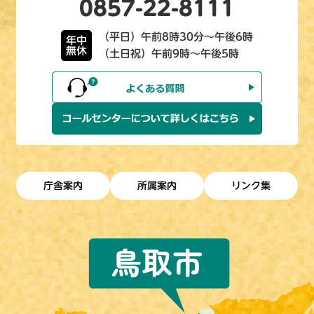
0857-22-8111
（平日）午前8時30分～午後6時
年中
無休
（土日祝）午前9時～午後5時
庁舎案内
所属案内
リンク集