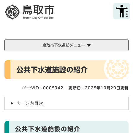
ペ
メニューを飛ばして本文へ
ー
ジ
の
先
頭
で
鳥取市下水道部メニュー
す
。
本
公共下水道施設の紹介
文
ページID：0005942
更新日：2025年10月20日更新
ページ内目次
公共下水道施設の紹介