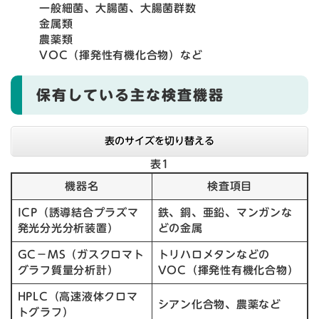
一般細菌、大腸菌、大腸菌群数
金属類
農薬類
VOC（揮発性有機化合物）など
保有している主な検査機器
表のサイズを切り替える
表1
機器名
検査項目
ICP（誘導結合プラズマ
鉄、銅、亜鉛、マンガンな
発光分光分析装置）
どの金属
GC－MS（ガスクロマト
トリハロメタンなどの
グラフ質量分析計）
VOC（揮発性有機化合物）
HPLC（高速液体クロマ
シアン化合物、農薬など
トグラフ）