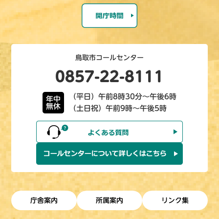
鳥取市コールセンター
0857-22-8111
（平日）午前8時30分～午後6時
年中
無休
（土日祝）午前9時～午後5時
庁舎案内
所属案内
リンク集