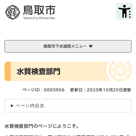
ペ
メニューを飛ばして本文へ
ー
ジ
の
先
頭
で
鳥取市下水道部メニュー
す
。
本
水質検査部門
文
ページID：0005956
更新日：2025年10月20日更新
ページ内目次
水質検査部門のページにようこそ。