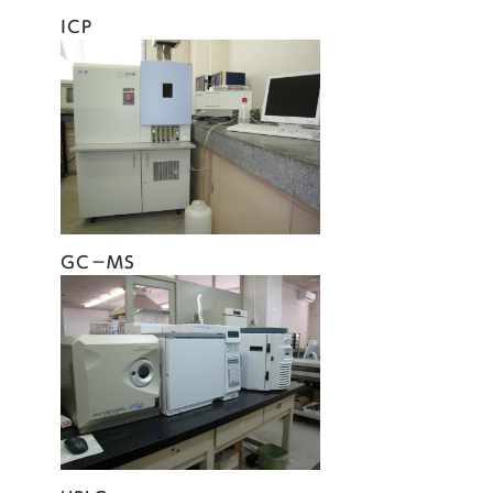
ICP
GC－MS