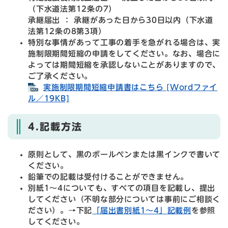
（下水道法第12条の7）
承継届出 ： 承継があった日から30日以内（下水道
法第12条の8第3項）
特別な事情があって工事の着手を急がれる場合は、実
施制限期間短縮の申請をしてください。なお、場合に
よっては期間短縮を承認しないことがありますので、
ご了承ください。
実施制限期間短縮申請書はこちら [Wordファイ
ル／19KB]
4.記載方法
原則として、黒のボールペンまたは黒インクで書いて
ください。
鉛筆での記載は受付けることができません。
別紙1～4についても、すべての項目を記載し、提出
してください（不明な部分については事前にご相談く
ださい）。→下記
「届出書別紙1～4」記載例
を参照
してください。