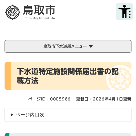
ペ
メニューを飛ばして本文へ
ー
ジ
の
先
頭
で
鳥取市下水道部メニュー
す
。
本
下水道特定施設関係届出書の記
文
載方法
ページID：0005986
更新日：2026年4月1日更新
ページ内目次