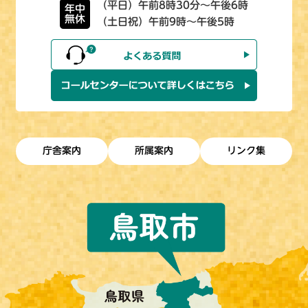
（平日）午前8時30分～午後6時
年中
無休
（土日祝）午前9時～午後5時
庁舎案内
所属案内
リンク集