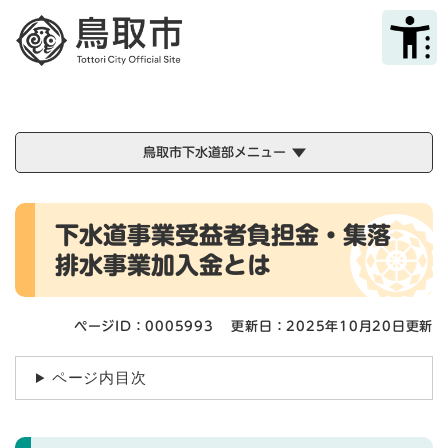
ペ
メニューを飛ばして本文へ
ー
ジ
の
先
頭
で
鳥取市下水道部メニュー
す
。
本
下水道事業受益者負担金・集落
文
排水事業加入金とは
ページID：0005993
更新日：2025年10月20日更新
ページ内目次