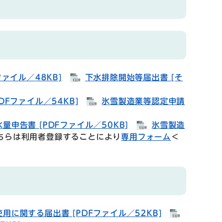
ァイル／48KB]
下水排除開始等届出書 [そ
DFファイル／54KB]
氷雪製造業等認定申請
申告書 [PDFファイル／50KB]
氷雪製造
らは利用者登録することにより
専用フォーム
＜
用に関する届出書 [PDFファイル／52KB]