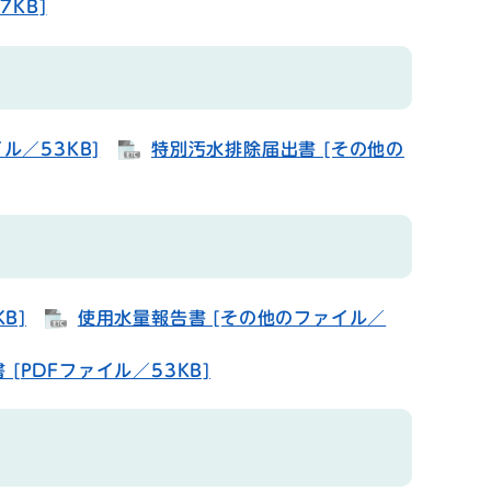
KB]
ル／53KB]
特別汚水排除届出書 [その他の
B]
使用水量報告書 [その他のファイル／
[PDFファイル／53KB]