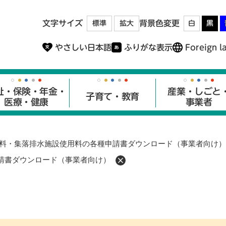
メニューを飛ばして本文へ
文字サイズ
背景色変更
標準
拡大
白
黒
やさしい日本語
ふりがな表示
Foreign l
祉・保険・年金・
産業・しごと
子育て・教育
医療・健康
事業者
料・集落排水施設使用料の各種申請書ダウンロード（事業者向け）
請書ダウンロード（事業者向け）