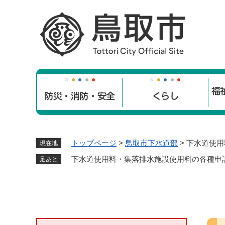
ペ
ー
ジ
の
先
頭
で
福
す
防災・消防・安全
くらし
。
トップページ
>
鳥取市下水道部
>
下水道使用
現在地
下水道使用料・集落排水施設使用料の各種申
足あと
本