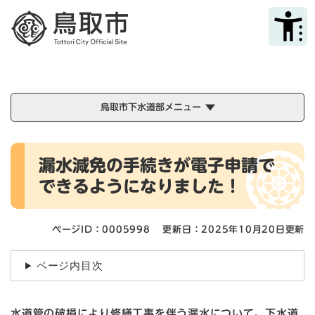
ペ
メニューを飛ばして本文へ
ー
ジ
の
先
頭
で
鳥取市下水道部メニュー
す
。
本
漏水減免の手続きが電子申請で
文
できるようになりました！
ページID：0005998
更新日：2025年10月20日更新
ページ内目次
水道管の破損により修繕工事を伴う漏水について、下水道