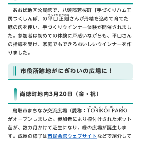
あおば地区公民館で、八頭郡若桜町「手づくりハム工
ひらぐちまさのり
房つくしんぼ」の
平口正則
さんが丹精を込めて育てた
豚の肉を使い、手づくりウインナー体験が開催されまし
た。参加者は初めての体験に戸惑いながらも、平口さん
の指導を受け、家庭でもできるおいしいウインナーを作
りました。
市役所跡地がにぎわいの広場に！
尚徳町地内3月20日（金・祝）
とりこいぱーく
鳥取市まちなか交流広場（愛称：
TORIKOI PARK
）
がオープンしました。参加者により植付けされたポット
苗が、数カ月かけて芝生になり、緑の広場が誕生しま
す。成長の様子は
市民会館ウェブサイト
などで紹介して