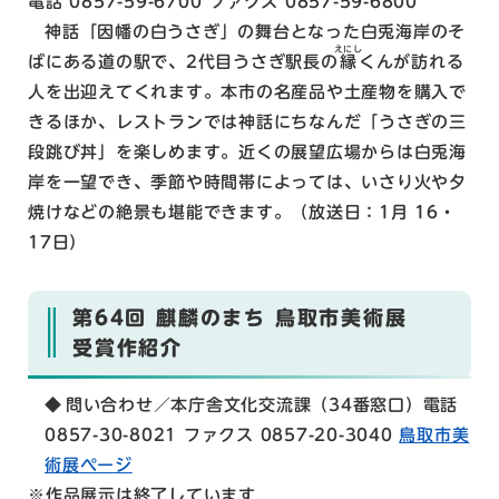
電話 0857-59-6700 ファクス 0857-59-6800
神話「因幡の白うさぎ」の舞台となった白兎海岸のそ
えにし
ばにある道の駅で、2代目うさぎ駅長の
縁
くんが訪れる
人を出迎えてくれます。本市の名産品や土産物を購入で
きるほか、レストランでは神話にちなんだ「うさぎの三
段跳び丼」を楽しめます。近くの展望広場からは白兎海
岸を一望でき、季節や時間帯によっては、いさり火や夕
焼けなどの絶景も堪能できます。（放送日：1月 16・
17日）
第64回 麒麟のまち 鳥取市美術展
受賞作紹介
問い合わせ／
本庁舎文化交流課（34番窓口）電話
0857-30-8021 ファクス 0857-20-3040
鳥取市美
術展ページ
※作品展示は終了しています