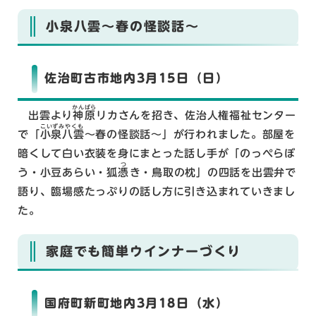
小泉八雲～春の怪談話～
佐治町古市地内3月15日（日）
かんばら
出雲より
神原
リカさんを招き、佐治人権福祉センター
こいずみやくも
で「
小泉八雲
～春の怪談話～」が行われました。部屋を
暗くして白い衣装を身にまとった話し手が「のっぺらぼ
つ
う・小豆あらい・狐
憑
き・鳥取の枕」の四話を出雲弁で
語り、臨場感たっぷりの話し方に引き込まれていきまし
た。
家庭でも簡単ウインナーづくり
国府町新町地内3月18日（水）