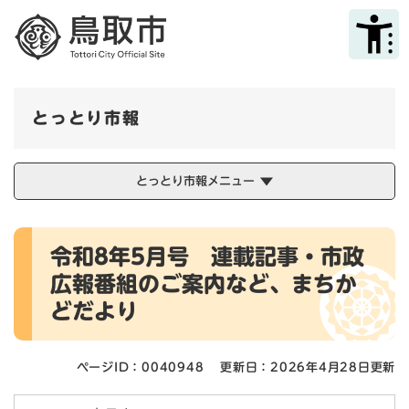
ペ
メニューを飛ばして本文へ
ー
ジ
の
先
頭
とっとり市報
で
す
。
とっとり市報メニュー
本
令和8年5月号 連載記事・市政
文
広報番組のご案内など、まちか
どだより
ページID：0040948
更新日：2026年4月28日更新