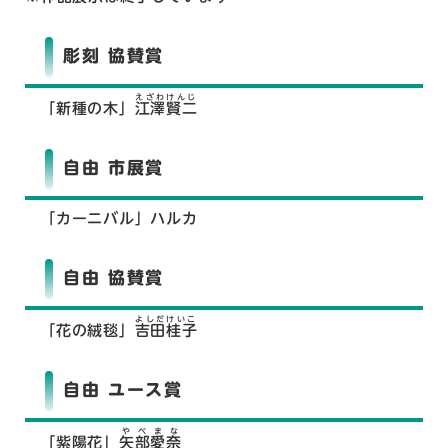
彫刻 協賛賞
えざわけんじ
「新種の木」
江澤賢二
自由 市展賞
「カーニバル」ハルカ
自由 協賛賞
よしだけいこ
「花の絨毯」
吉田桂子
自由 ユース賞
やべまな
「紫陽花」
矢部愛奈