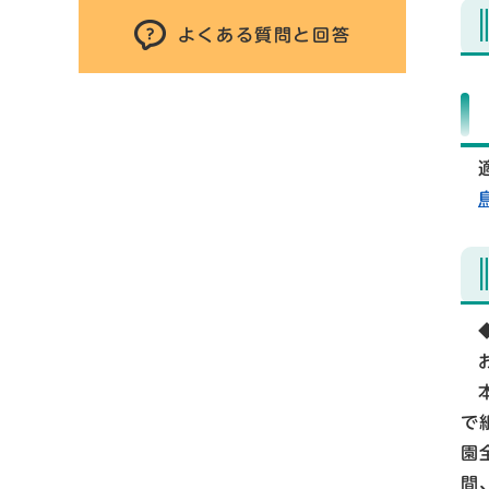
よくある質問と回答
で
園
間