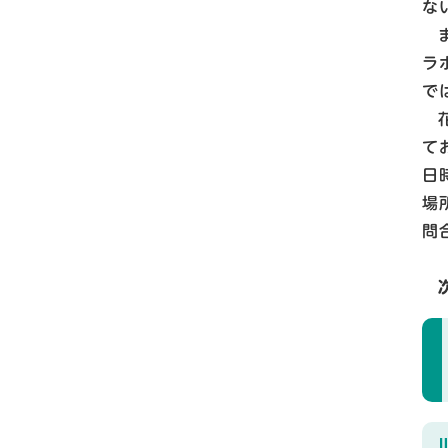
な
ラ
で
て
日
場
問