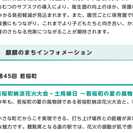
おむつのサブスクの導入により、衛生面の向上のほか、保護
かかる負担軽減が見込まれます。また、園児ごとに保育園で
改善にもつながり、これまでより子どもたちと向き合い、か
育のさらなる充実につながることが期待されます。
麒麟のまちインフォメーション
第45回 若桜町
若桜町納涼花火大会・土用縁日 ～若桜町の夏の風
今年も、若桜町の夏の風物詩である若桜町納涼花火大会と、
。
小さな町だからこそ実現できる、打ち上げ場所との距離が非
な魅力です。観覧席となる道の駅では、花火の振動が肌で感