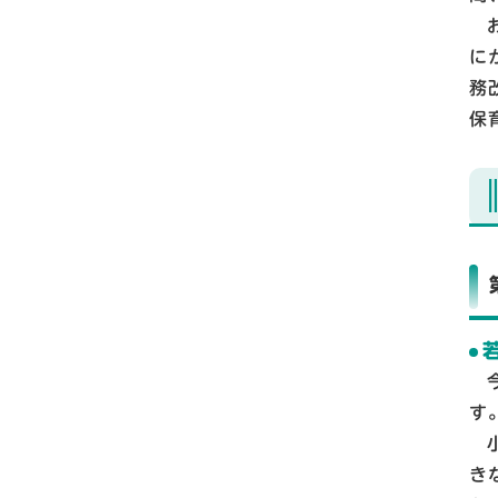
に
務
保
す
き