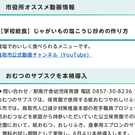
市役所オススメ動画情報
【学校給食】じゃがいもの塩こうじ炒めの作り方
適塩でおいしく食べられるメニューです。
鳥取市公式動画チャンネル（YouTube）
おむつのサブスクを本格導入
問い合わせ／
駅南庁舎幼児保育課 電話 0857-30-8236 
おむつのサブスクは、保育園で使用する紙おむつやおしりふ
本市では、鳥取市人口減少対策推進本部の若手職員プロジェ
紙おむつなどを家庭から持参いただいていた公立保育園での
全園において、紙おむつ、おしりふき、食事用エプロンのサ
、無料お試し期間として実施し、6月より本格導入します。