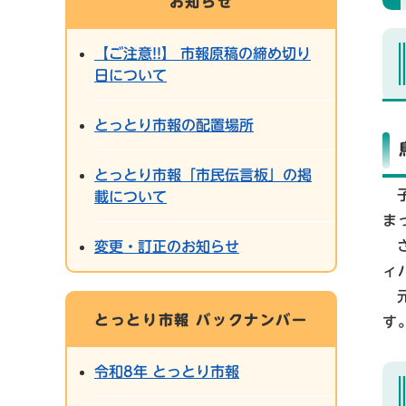
お知らせ
【ご注意!!】 市報原稿の締め切り
日について
とっとり市報の配置場所
とっとり市報「市民伝言板」の掲
載について
ま
変更・訂正のお知らせ
ィ
とっとり市報 バックナンバー
す
令和8年 とっとり市報