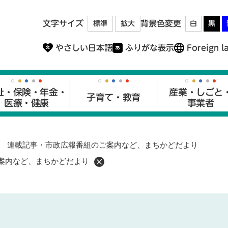
メニューを飛ばして本文へ
文字サイズ
背景色変更
標準
拡大
白
黒
やさしい日本語
ふりがな表示
Foreign l
祉・保険・年金・
産業・しごと
子育て・教育
医療・健康
事業者
号 連載記事・市政広報番組のご案内など、まちかどだより
ご案内など、まちかどだより