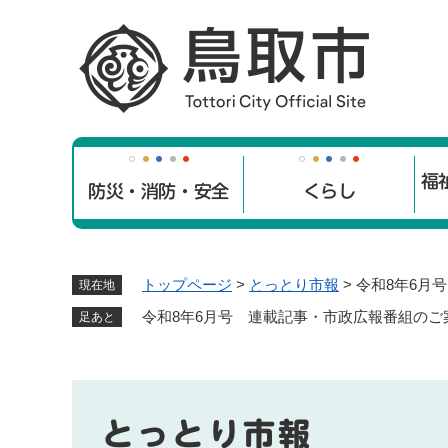
ペ
ー
ジ
の
先
頭
で
福
す
防災・消防・安全
くらし
。
トップページ
>
とっとり市報
>
令和8年6月
現在地
令和8年6月号 連載記事・市政広報番組の
足あと
とっとり市報