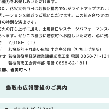
い迫力をお楽しみいただけます。
また、花火大会当日は若桜駅構内でSLがライトアップされ、
ボレーションを間近でご覧いただけます。この組み合わせは
はの特別な演出です。
花火の打ち上げに加え、土用縁日やステージパフォーマンス
おります。ぜひこの機会に若桜町へお越しいただき、心に残
時
7月18日（土）
所
若桜駅前ふれあい広場 中之島公園（打ち上げ場所）
合せ
若桜町役場経済産業課観光商工室 電話 0858-71-13
若桜町商工会青年部 電話 0858-82-1811
次回、岩美町へ！
鳥取市広報番組のご案内