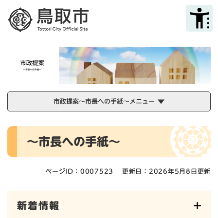
ペ
メニューを飛ばして本文へ
ー
ジ
の
先
頭
で
す
。
市政提案～市長への手紙～メニュー
本
～市長への手紙～
文
ページID：0007523
更新日：2026年5月8日更新
新着情報