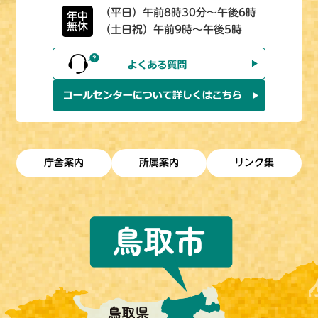
（平日）午前8時30分～午後6時
年中
無休
（土日祝）午前9時～午後5時
庁舎案内
所属案内
リンク集