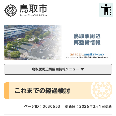
ペ
メニューを飛ばして本文へ
ー
ジ
の
先
頭
で
す
。
鳥取駅周辺再整備情報メニュー
本
これまでの経過検討
文
ページID：0030553
更新日：2026年3月1日更新