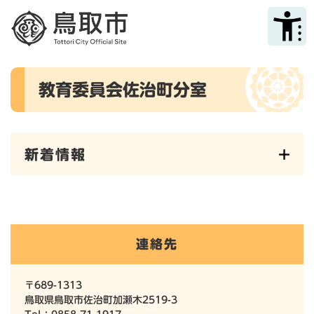
ペ
メニューを飛ばして本文へ
ー
ジ
の
先
本
頭
教育委員会佐治町分室
文
で
す
。
新着情報
連絡先
〒689-1313
鳥取県鳥取市佐治町加瀬木2519-3