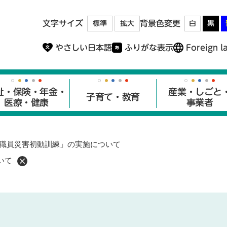
メニューを飛ばして本文へ
文字サイズ
背景色変更
標準
拡大
白
黒
やさしい日本語
ふりがな表示
Foreign l
祉・保険・年金・
産業・しごと
子育て・教育
医療・健康
事業者
職員災害初動訓練」の実施について
いて