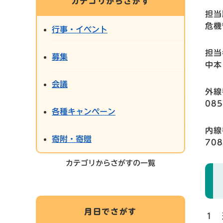
カテゴリからさがす
担当
危機
行事・イベント
担当
募集
中本
会議
外線
085
各種キャンペーン
内線
寄附・寄贈
708
カテゴリからさがすの一覧
月日でさがす
１ 