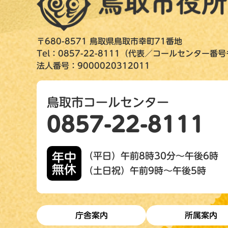
〒680-8571 鳥取県鳥取市幸町71番地
Tel：0857-22-8111（代表／コールセンター番
法人番号：9000020312011
鳥取市コールセンター
0857-22-8111
年中
（平日）午前8時30分～午後6時
無休
（土日祝）午前9時～午後5時
庁舎案内
所属案内