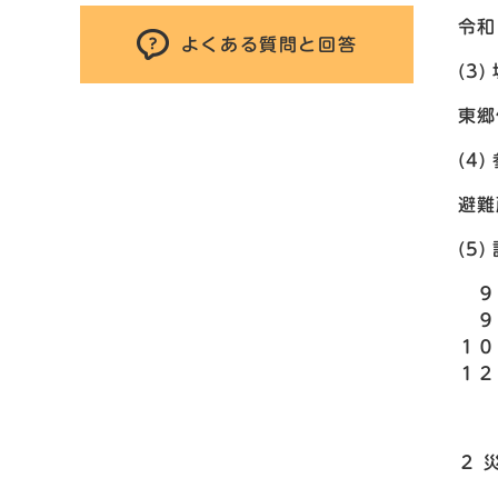
令和
よくある質問と回答
(3)
東郷
(4)
避難
(5
９：
９：
１０
１２
２ 