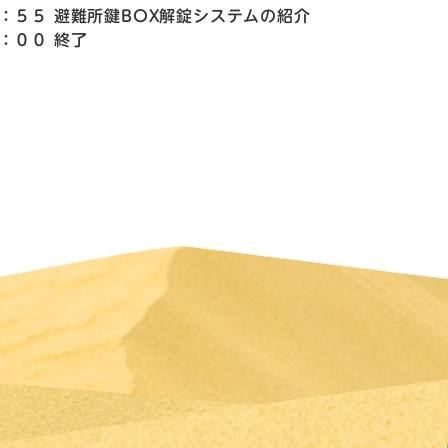
：５５ 避難所鍵BOX解錠システムの紹介
：００ 終了