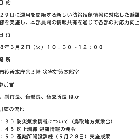
 目 的
２９日に運用を開始する新しい防災気象情報に対応した避
練を実施し、本部員間の情報共有を通じて各部の対応力向
 日 時
８年６月２日（火）１０：３０～１２：００
 場 所
市役所本庁舎３階 災害対策本部室
 参加者
、副市長、各部長、各支所長 ほか
) 訓練の流れ
：３０ 防災気象情報について（鳥取地方気象台）
：４５ 図上訓練 避難情報の発令
：５０ 避難所開設訓練（５月２８日）実施成果