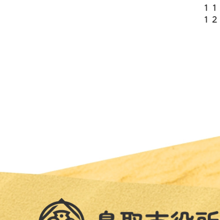
１１
１２