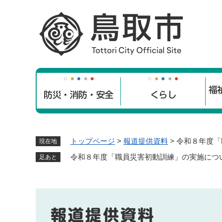
ペ
ー
ジ
の
先
頭
で
福
す
防災・消防・安全
くらし
。
トップページ
>
報道提供資料
>
令和８年度「
現在地
令和８年度「職員災害初動訓練」の実施につ
足あと
報道提供資料