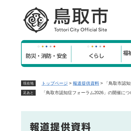
ペ
ー
ジ
の
先
頭
で
福
す
防災・消防・安全
くらし
。
トップページ
>
報道提供資料
>
「鳥取市認知
現在地
「鳥取市認知症フォーラム2026」の開催につ
足あと
報道提供資料