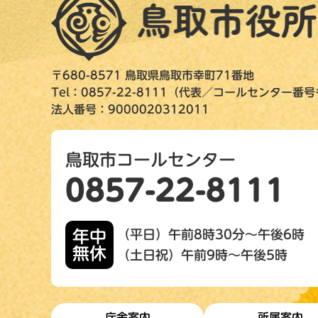
〒680-8571 鳥取県鳥取市幸町71番地
Tel：0857-22-8111（代表／コールセンター番
法人番号：9000020312011
鳥取市コールセンター
0857-22-8111
年中
（平日）午前8時30分～午後6時
無休
（土日祝）午前9時～午後5時
庁舎案内
所属案内