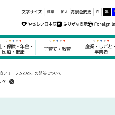
メニューを飛ばして本文へ
文字サイズ
背景色変更
標準
拡大
白
黒
やさしい日本語
ふりがな表示
Foreign l
祉・保険・年金・
産業・しごと
子育て・教育
医療・健康
事業者
症フォーラム2026」の開催について
いて