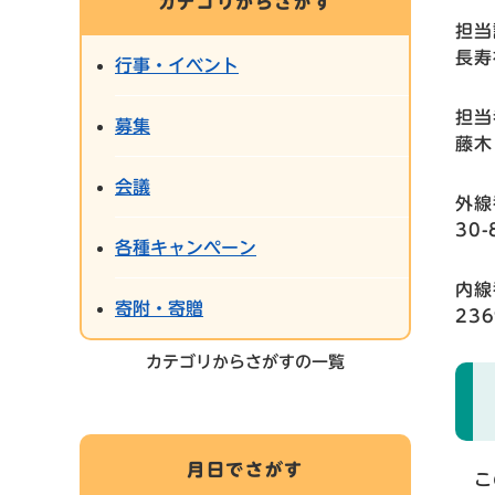
カテゴリからさがす
担当
長寿
行事・イベント
担当
募集
藤木
会議
外線
30-
各種キャンペーン
内線
寄附・寄贈
236
カテゴリからさがすの一覧
月日でさがす
この