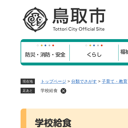
ペ
ー
ジ
の
先
頭
で
福
す
防災・消防・安全
くらし
。
トップページ
>
分類でさがす
>
子育て・教育
現在地
学校給食
足あと
本
文
学校給食