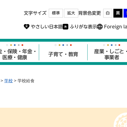
メニューを飛ばして本文へ
文字サイズ
背景色変更
標準
拡大
白
黒
やさしい日本語
ふりがな表示
Foreign l
祉・保険・年金・
産業・しごと
子育て・教育
医療・健康
事業者
>
学校
>
学校給食