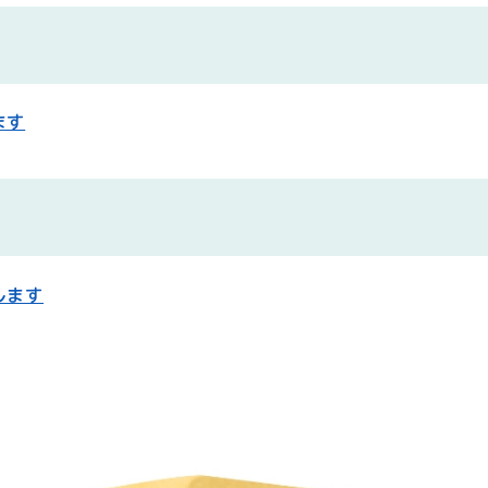
ます
します