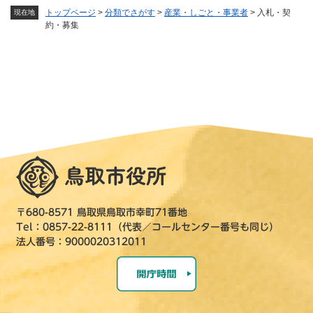
トップページ
>
分類でさがす
>
産業・しごと・事業者
>
入札・契
現在地
約・募集
〒680-8571 鳥取県鳥取市幸町71番地
Tel：0857-22-8111（代表／コールセンター番号も同じ）
法人番号：9000020312011