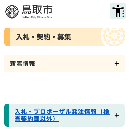
ペ
メニューを飛ばして本文へ
ー
ジ
の
先
本
頭
入札・契約・募集
文
で
す
。
新着情報
入札・プロポーザル発注情報（検
査契約課以外）