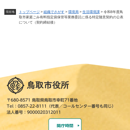
トップページ
>
組織でさがす
>
環境局
>
生活環境課
>
令和8年度鳥
現在地
取市家庭ごみ有料指定袋保管等業務委託に係る特定随意契約の公表
について（契約締結後）
〒680-8571 鳥取県鳥取市幸町71番地
Tel：0857-22-8111（代表／コールセンター番号も同じ）
法人番号：9000020312011