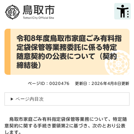
ペ
メニューを飛ばして本文へ
ー
ジ
の
先
本
頭
令和8年度鳥取市家庭ごみ有料指
文
で
定袋保管等業務委託に係る特定
す
。
随意契約の公表について（契約
締結後）
ページID：0020476
更新日：2026年4月8日更新
ページ内目次
鳥取市家庭ごみ有料指定袋保管等業務について、特定随
意契約に関する手続き要領第2に基づき、次のとおり公表
します。