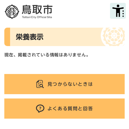
ペ
メニューを飛ばして本文へ
ー
ジ
の
先
本
頭
栄養表示
文
で
す
。
現在、掲載されている情報はありません。
見つからないときは
よくある質問と回答