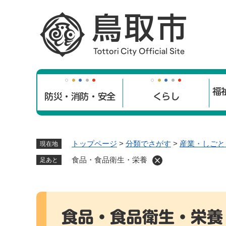
ペ
ー
ジ
の
先
頭
で
福
す
防災・消防・安全
くらし
。
トップページ
>
分類でさがす
>
産業・しごと
現在地
食品・食品衛生・栄養
足あと
本
文
食品・食品衛生・栄養