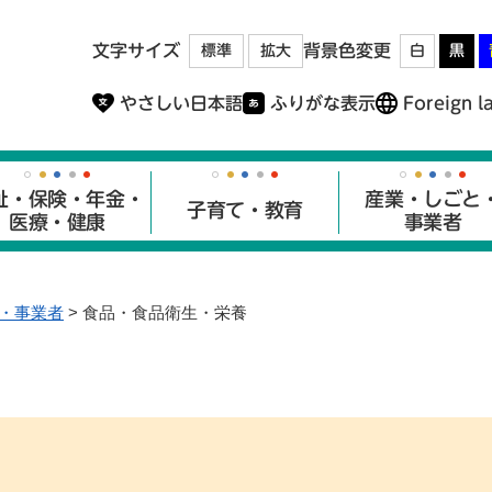
メニューを飛ばして本文へ
文字サイズ
背景色変更
標準
拡大
白
黒
やさしい日本語
ふりがな表示
Foreign l
祉・保険・年金・
産業・しごと
子育て・教育
医療・健康
事業者
・事業者
>
食品・食品衛生・栄養