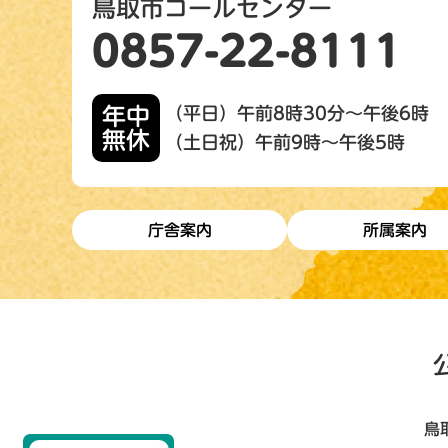
鳥取市コールセンター
0857-22-8111
年中
（平日）午前8時30分～午後6時
無休
（土日祝）午前9時～午後5時
庁舎案内
所属案内
鳥