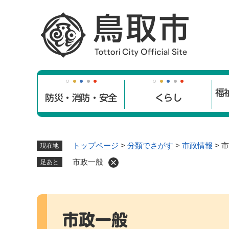
ペ
ー
ジ
の
先
頭
で
福
す
防災・消防・安全
くらし
。
トップページ
>
分類でさがす
>
市政情報
>
市
現在地
市政一般
足あと
本
文
市政一般