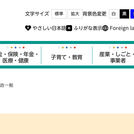
メニューを飛ばして本文へ
文字サイズ
背景色変更
標準
拡大
白
黒
やさしい日本語
ふりがな表示
Foreign l
祉・保険・年金・
産業・しごと
子育て・教育
医療・健康
事業者
政一般