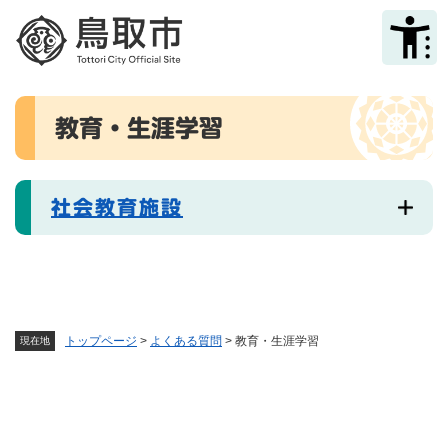
ペ
メニューを飛ばして本文へ
ー
ジ
の
先
本
頭
教育・生涯学習
文
で
す
。
社会教育施設
トップページ
>
よくある質問
>
教育・生涯学習
現在地