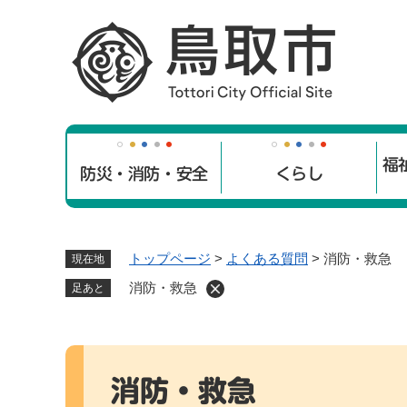
ペ
ー
ジ
の
先
頭
で
福
す
防災・消防・安全
くらし
。
トップページ
>
よくある質問
>
消防・救急
現在地
消防・救急
足あと
本
文
消防・救急