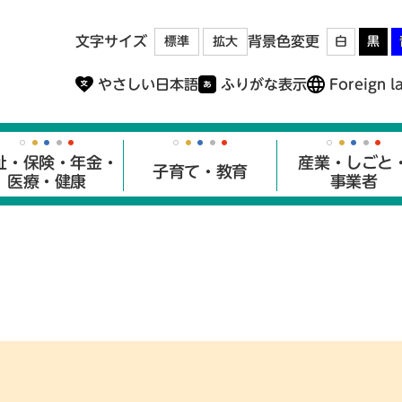
メニューを飛ばして本文へ
文字サイズ
背景色変更
標準
拡大
白
黒
やさしい日本語
ふりがな表示
Foreign l
祉・保険・年金・
産業・しごと
子育て・教育
医療・健康
事業者